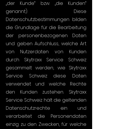
„der Kunde“ bzw. „die Kunden“
genannt). Diese
Datenschutzbestimmungen bilden
die Grundlage für die Bearbeitung
der personenbezogenen Daten
und geben Aufschluss, welche Art
von Nutzerdaten von Kunden
durch Skytraxx Service Schweiz
gesammelt werden, wie Skytraxx
Service Schweiz diese Daten
verwendet und welche Rechte
den Kunden zustehen. Skytraxx
Service Schweiz hält die geltenden
Datenschutzrechte ein und
verarbeitet die Personendaten
einzig zu den Zwecken, für welche