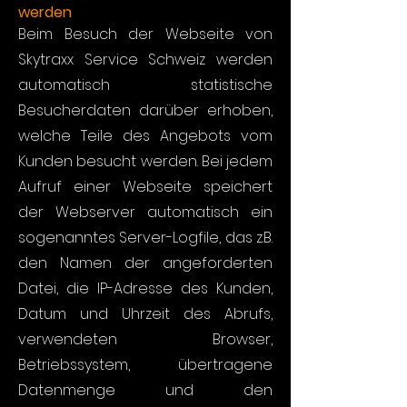
werden
Beim Besuch der Webseite von
Skytraxx Service Schweiz werden
automatisch statistische
Besucherdaten darüber erhoben,
welche Teile des Angebots vom
Kunden besucht werden. Bei jedem
Aufruf einer Webseite speichert
der Webserver automatisch ein
sogenanntes Server-Logfile, das z.B.
den Namen der angeforderten
Datei, die IP-Adresse des Kunden,
Datum und Uhrzeit des Abrufs,
verwendeten Browser,
Betriebssystem, übertragene
Datenmenge und den