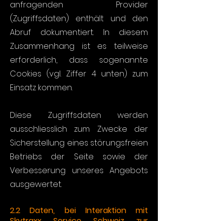
anfragenden Provider
(Zugriffsdaten) enthält und den
Abruf dokumentiert. In diesem
Zusammenhang ist es teilweise
erforderlich, dass sogenannte
Cookies (vgl. Ziffer 4 unten) zum
Einsatz kommen.
Diese Zugriffsdaten werden
ausschliesslich zum Zwecke der
Sicherstellung eines störungsfreien
Betriebs der Seite sowie der
Verbesserung unseres Angebots
ausgewertet.
2.2 Daten, bei Interaktion mit
Skytraxx Service Schweiz
zur