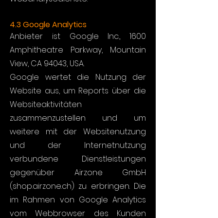
4.3 Google Analytics
Anbieter ist Google Inc., 1600
Amphitheatre Parkway, Mountain
View, CA 94043, USA.
Google wertet die Nutzung der
Website aus, um Reports über die
Websiteaktivitäten
zusammenzustellen und um
weitere mit der Websitenutzung
und der Internetnutzung
verbundene Dienstleistungen
gegenüber Airzone GmbH
(shop.airzone.ch) zu erbringen. Die
im Rahmen von Google Analytics
vom Webbrowser des Kunden