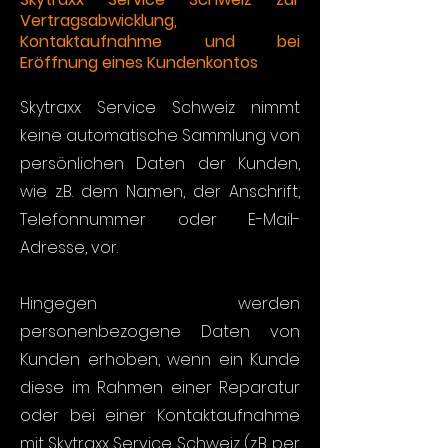
Vertragsabwicklung,
Kontaktaufnahme und bei
Eröffnung eines Kundenkontos
Skytraxx Service Schweiz nimmt
keine automatische Sammlung von
persönlichen Daten der Kunden,
wie z.B. dem Namen, der Anschrift,
Telefonnummer oder E-Mail-
Adresse, vor.
Hingegen werden
personenbezogene Daten von
Kunden erhoben, wenn ein Kunde
diese im Rahmen einer Reparatur
oder bei einer Kontaktaufnahme
mit Skytraxx Service Schweiz (z.B. per