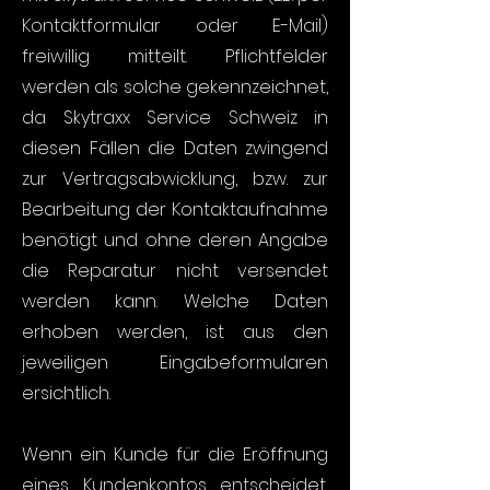
Kontaktformular oder E-Mail)
freiwillig mitteilt. Pflichtfelder
werden als solche gekennzeichnet,
da Skytraxx Service Schweiz in
diesen Fällen die Daten zwingend
zur Vertragsabwicklung, bzw. zur
Bearbeitung der Kontaktaufnahme
benötigt und ohne deren Angabe
die Reparatur nicht versendet
werden kann. Welche Daten
erhoben werden, ist aus den
jeweiligen Eingabeformularen
ersichtlich.
Wenn ein Kunde für die Eröffnung
eines Kundenkontos entscheidet,