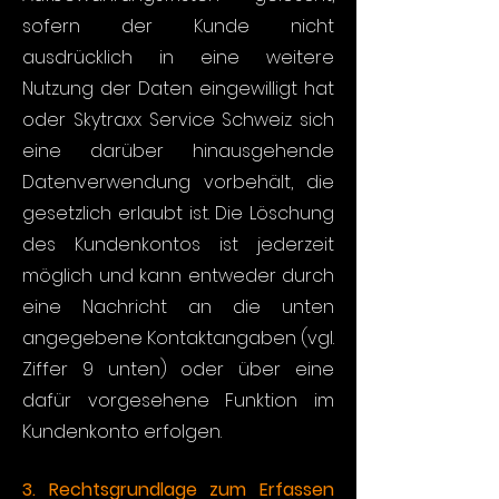
sofern der Kunde nicht
ausdrücklich in eine weitere
Nutzung der Daten eingewilligt hat
oder Skytraxx Service Schweiz sich
eine darüber hinausgehende
Datenverwendung vorbehält, die
gesetzlich erlaubt ist. Die Löschung
des Kundenkontos ist jederzeit
möglich und kann entweder durch
eine Nachricht an die unten
angegebene Kontaktangaben (vgl.
Ziffer 9 unten) oder über eine
dafür vorgesehene Funktion im
Kundenkonto erfolgen.
3. Rechtsgrundlage zum Erfassen