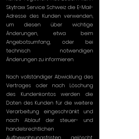
Skytraxx Service Schweiz die E-Mail-
Adresse des Kunden verwenden,
um diesen über wichtige
Änderungen, etwa beim
Angebotsumfang, oder bei
technisch notwendigen
Änderungen zu informieren.
Nach vollständiger Abwicklung des
Vertrages oder nach Löschung
des Kundenkontos werden die
Daten des Kunden für die weitere
Verarbeitung eingeschränkt und
nach Ablauf der steuer- und
handelsrechtlichen
Aufbewahrungsfristen gelöscht,