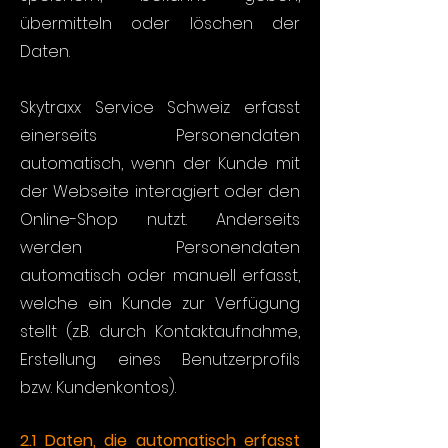
übermitteln oder löschen der
Daten.
Skytraxx Service Schweiz erfasst
einerseits Personendaten
automatisch, wenn der Kunde mit
der Webseite interagiert oder den
Online-Shop nutzt. Anderseits
werden Personendaten
automatisch oder manuell erfasst,
welche ein Kunde zur Verfügung
stellt (z.B. durch Kontaktaufnahme,
Erstellung eines Benutzerprofils
bzw. Kundenkontos).
2.1 Daten, die automatisch erfasst