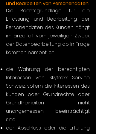
und Bearbeiten von Personendaten
Die Rechtsgrundlage für die
Erfassung und Bearbeitung der
Personendaten des Kunden hängt
im Einzelfall vom jeweiligen Zweck
der Datenbearbeitung ab. In Frage
kommen namentlich:
die Wahrung der berechtigten
Interessen von Skytraxx Service
Schweiz, sofern die Interessen des
Kunden oder Grundrechte oder
Grundfreiheiten nicht
unangemessen beeinträchtigt
sind;
der Abschluss oder die Erfüllung