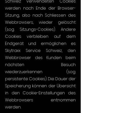
Schweiz verwendeten Cookies
werden nach Ende der Browser-
Sitzung, also nach Schliessen des
Webbrowsers, wieder gelöscht
(sog. Sitzungs-Cookies). Andere
Cookies verbleiben auf dem
Endgerät und ermöglichen es
Skytraxx Service Schweiz, den
Webbrowser des Kunden beim
nächsten Besuch
wiederzuerkennen (sog.
persistente Cookies). Die Dauer der
Speicherung können der Übersicht
in den Cookie-Einstellungen des
Webbrowsers entnommen
werden.