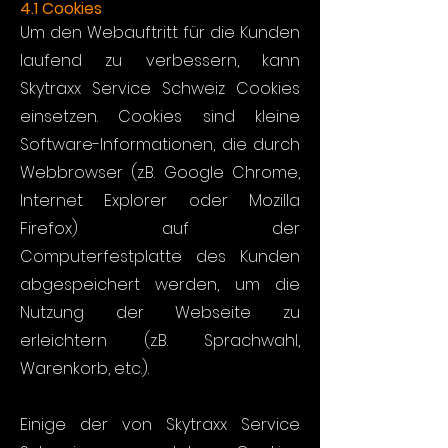
4.1 Cookies
Um den Webauftritt für die Kunden
laufend zu verbessern, kann
Skytraxx Service Schweiz Cookies
einsetzen. Cookies sind kleine
Software-Informationen, die durch
Webbrowser (z.B. Google Chrome,
Internet Explorer oder Mozilla
Firefox) auf der
Computerfestplatte des Kunden
abgespeichert werden, um die
Nutzung der Webseite zu
erleichtern (z.B. Sprachwahl,
Warenkorb, etc.).
Einige der von Skytraxx Service