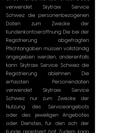
verwendet Skytraxx Service
Schweiz die personenbezogenen
Daten zum Zwecke der
Kundenkontoeröffnung. Die bei der
Registrierung abgefragten
Pflichtangaben müssen vollständig
angegeben werden, anderenfalls
kann Skytraxx Service Schweiz die
Registrierung ablehnen. Die
erfassten Personendaten
verwendet Skytraxx Service
Schweiz nur zum Zwecke der
Nutzung des Serviceangebots
oder des jeweiligen Angebotes
oder Dienstes, für den sich der
Kunde registriert hat. Zudem kann