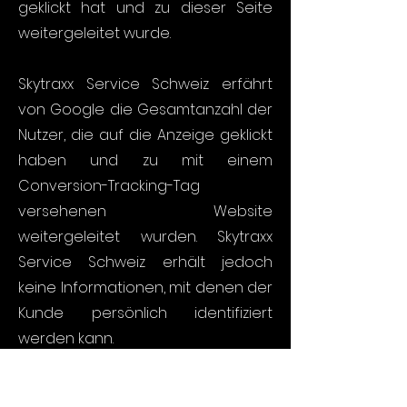
geklickt hat und zu dieser Seite
weitergeleitet wurde.
Skytraxx Service Schweiz erfährt
von Google die Gesamtanzahl der
Nutzer, die auf die Anzeige geklickt
haben und zu mit einem
Conversion-Tracking-Tag
versehenen Website
weitergeleitet wurden. Skytraxx
Service Schweiz erhält jedoch
keine Informationen, mit denen der
Kunde persönlich identifiziert
werden kann.
Weitere Informationen finden Sie in