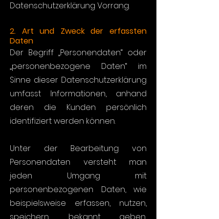
Datenschutzerklärung Vorrang.
2. Art und Zweck der erfassten
Daten
Der Begriff „Personendaten“ oder
„personenbezogene Daten“ im
Sinne dieser Datenschutzerklärung
umfasst Informationen, anhand
deren die Kunden persönlich
identifiziert werden können.
Unter der Bearbeitung von
Personendaten versteht man
jeden Umgang mit
personenbezogenen Daten, wie
beispielsweise erfassen, nutzen,
speichern, bekannt geben,